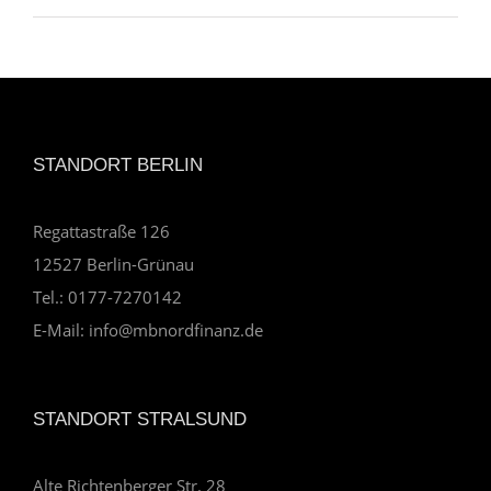
STANDORT BERLIN
Regattastraße 126
12527 Berlin-Grünau
Tel.: 0177-7270142
E-Mail: info@mbnordfinanz.de
STANDORT STRALSUND
Alte Richtenberger Str. 28