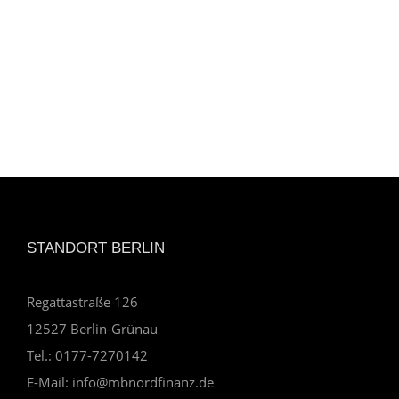
STANDORT BERLIN
Regattastraße 126
12527 Berlin-Grünau
Tel.: 0177-7270142
E-Mail: info@mbnordfinanz.de