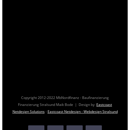
Copyright 2012-2022 MbNordfinanz - Baufinanzierung
Finanzierung Stralsund Maik Bode | Design by
Eastcoast
Netdesign Solutions
-
Eastcoast Netdesign - Webdesign Stralsund