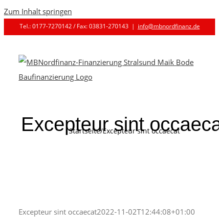
Zum Inhalt springen
Tel.: 0177-7270142 / Fax: 03831-270143
|
info@mbnordfinanz.de
Excepteur sint occaeca
Startseite
/
Excepteur sint occaecat
Excepteur sint occaecat
2022-11-02T12:44:08+01:00