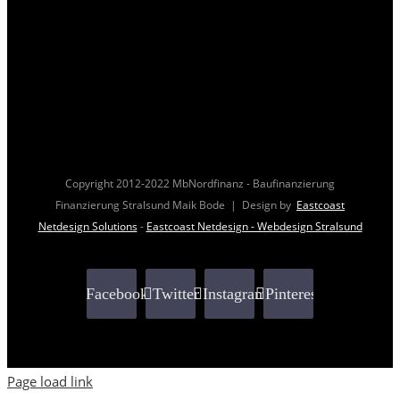
Copyright 2012-2022 MbNordfinanz - Baufinanzierung
Finanzierung Stralsund Maik Bode | Design by
Eastcoast
Netdesign Solutions
-
Eastcoast Netdesign - Webdesign Stralsund
Facebook
Twitter
Instagram
Pinterest
Page load link